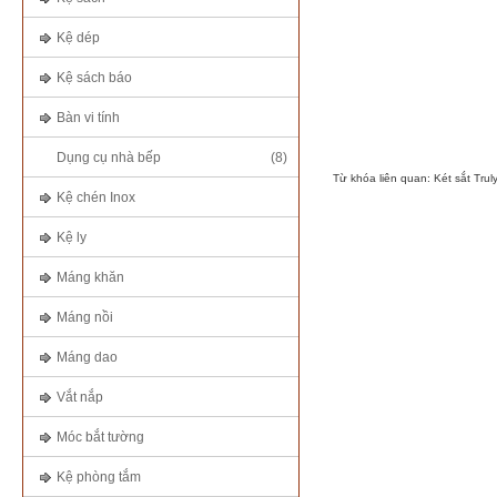
Kệ dép
Kệ sách báo
Bàn vi tính
Dụng cụ nhà bếp
(8)
Từ khóa liên quan:
Két sắt Trul
Kệ chén Inox
Kệ ly
Máng khăn
Máng nồi
Máng dao
Vắt nắp
Móc bắt tường
Kệ phòng tắm