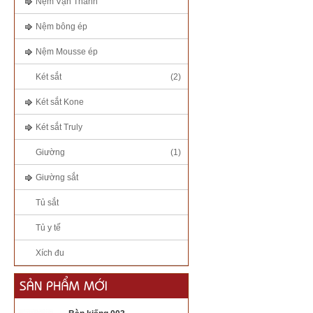
Nệm Vạn Thành
Nệm bông ép
Nệm Mousse ép
Két sắt
(2)
Két sắt Kone
Két sắt Truly
Giường
(1)
Giường sắt
Tủ sắt
Tủ y tế
Xích đu